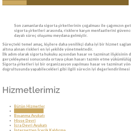
İletişime Geç
Son zamanlarda sigorta şirketlerinin çoğalması ile çağımızın get
sigorta şirketleri arasında, risklere karşın menfaatlerini güvenc
dayalı süreç oluşumu meydana gelmiştir.
Süreçteki temel amaç, kişilere daha yenilikçi daha iyi bir hizmet sağ
altına alınan riskleri en iyi şekilde yönetmektedir.
İlk adım olarak sigorta hukuku açısından hasar ve tazminat ilişkisinin d
gerçekleşmesi sonucunda ortaya çıkan hasarı tazmin etme yükümlülüğ
Sigorta şirketleri iyi bir organizasyon yapılması hasar ve tazminat yö
doğrultusunda yapabilecekleri gibi ilgili sürecin iyi değerlendirilmes
Hizmetlerimiz
Bütün Hizmetler
Hasar Tazminatı
Boşanma Avukatı
Hisse Devri
İcra Devri Avukatı
İnternetten İçerik Kaldırma